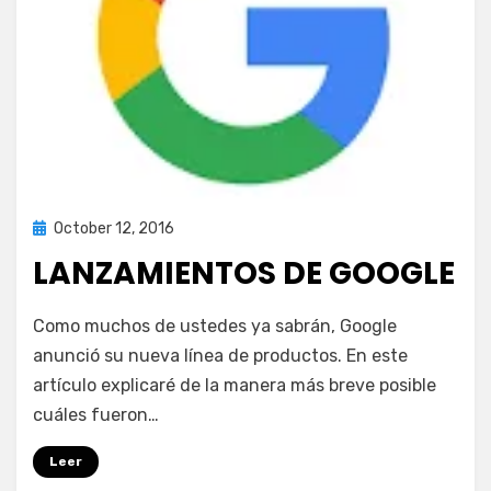
Posted
October 12, 2016
Tecnología
on
LANZAMIENTOS DE GOOGLE
on
by
Leave a comment
puig.alejandro24@gmail.com
Como muchos de ustedes ya sabrán, Google
Lanzamientos
anunció su nueva línea de productos. En este
de
artículo explicaré de la manera más breve posible
Google
cuáles fueron…
Leer