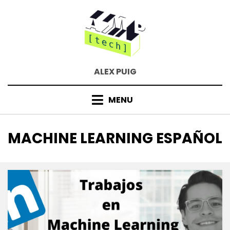
Skip
to
content
ALEX PUIG
MENU
TAG
:
MACHINE LEARNING ESPAÑOL