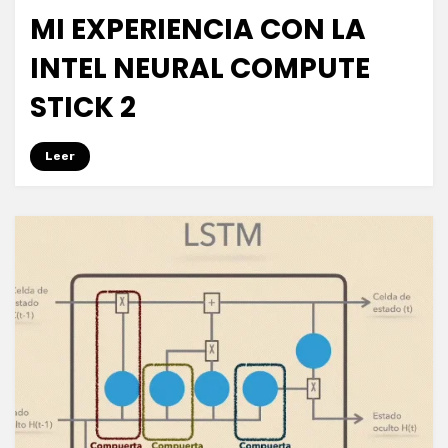
on
MI EXPERIENCIA CON LA
INTEL NEURAL COMPUTE
STICK 2
on
by
Leave a comment
puig.alejandro24@gmail.com
Leer
Mi
experiencia
con
la
Intel
Neural
Compute
Stick
2