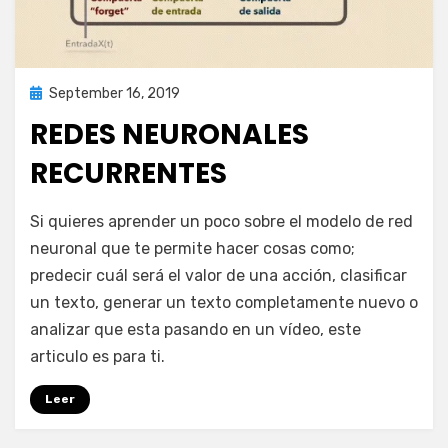
Posted
September 16, 2019
inteligencia artificial
on
REDES NEURONALES
RECURRENTES
on
by
Leave a comment
puig.alejandro24@gmail.com
Si quieres aprender un poco sobre el modelo de red
Redes
neuronal que te permite hacer cosas como;
Neuronales
predecir cuál será el valor de una acción, clasificar
Recurrentes
un texto, generar un texto completamente nuevo o
analizar que esta pasando en un vídeo, este
articulo es para ti.
Leer