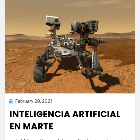
Posted
February 28, 2021
inteligencia artificial
on
INTELIGENCIA ARTIFICIAL
EN MARTE
on
by
Leave a comment
puig.alejandro24@gmail.com