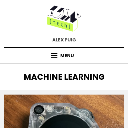
Skip
to
content
ALEX PUIG
MENU
TAG
:
MACHINE LEARNING