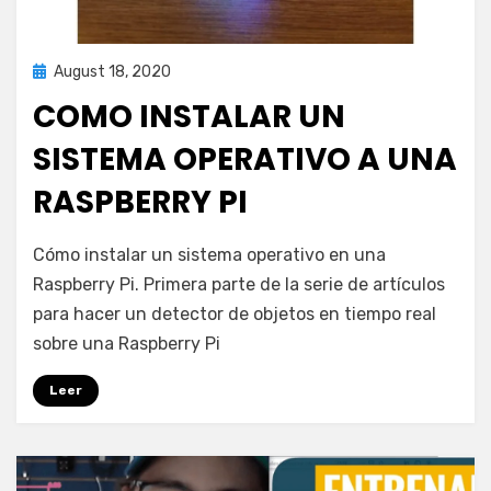
Posted
August 18, 2020
Computación
on
COMO INSTALAR UN
SISTEMA OPERATIVO A UNA
RASPBERRY PI
on
by
Leave a comment
puig.alejandro24@gmail.com
Cómo instalar un sistema operativo en una
Como
Raspberry Pi. Primera parte de la serie de artículos
instalar
para hacer un detector de objetos en tiempo real
un
sistema
sobre una Raspberry Pi
operativo
a
Leer
una
Raspberry
Pi