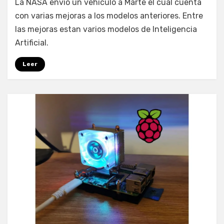
La NASA envió un vehículo a Marte el cual cuenta
Inteligencia
con varias mejoras a los modelos anteriores. Entre
Artificial
las mejoras estan varios modelos de Inteligencia
en
Marte
Artificial.
Leer