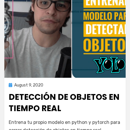
Posted
August 9, 2020
inteligencia artificial
on
DETECCIÓN DE OBJETOS EN
TIEMPO REAL
on
by
Leave a comment
puig.alejandro24@gmail.com
Entrena tu propio modelo en python y pytorch para
Detección