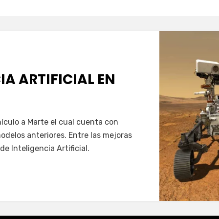
inteligencia artificial
IA ARTIFICIAL EN
gmail.com
ículo a Marte el cual cuenta con
ligencia
modelos anteriores. Entre las mejoras
ficial
e Inteligencia Artificial.
te