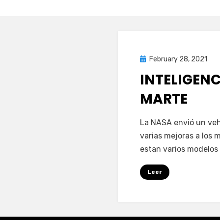
Posted
February 28, 2021
on
INTELIGENC
MARTE
on
by
Leave a comment
puig.alejandro24@
La NASA envió un veh
Inte
varias mejoras a los 
Arti
estan varios modelos d
en
Mar
Leer